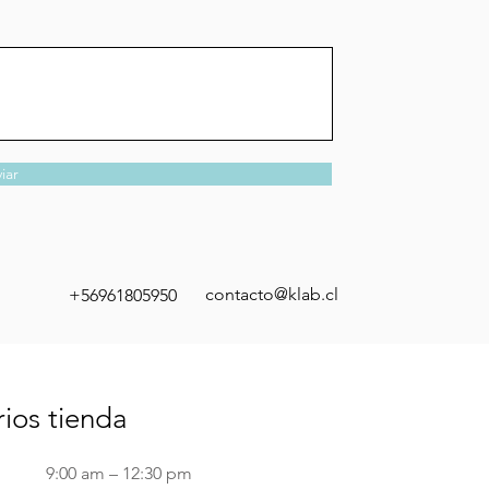
iar
contacto@klab.cl
+56961805950
ios tienda
9:00 am – 12:30 pm