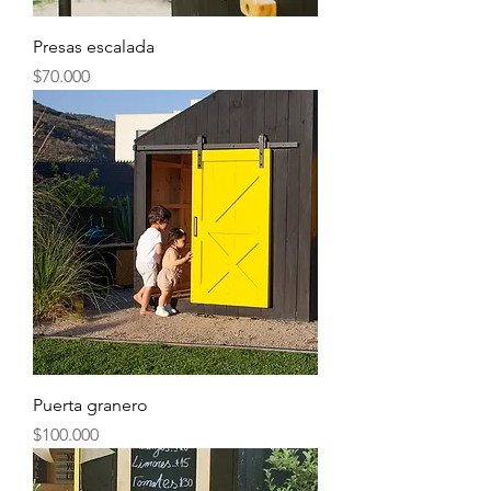
Presas escalada
Precio
$70.000
Puerta granero
Precio
$100.000