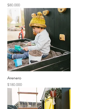
Precio
$80.000
Arenero
Precio
$180.000