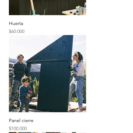
Huerta
Precio
$60.000
Panel cierre
Precio
$100.000